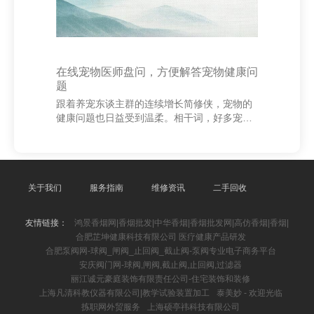
在线宠物医师盘问，方便解答宠物健康问
题
跟着养宠东谈主群的连续增长简修侠，宠物的
健康问题也日益受到温柔。相干词，好多宠物
主东谈主在碰到突发景色时，一样难以实时找
到专科的兽医匡助。为此，在线宠物医师盘问
业绩应时而生，为宽阔众庭带来方便、高效的
处分决策。 在线宠物医师盘问平台通过互联网
时候，让宠物主东谈主梗概随处随时与专科兽
关于我们
服务指南
维修资讯
二手回收
医进行疏通。不论是宠物出现食欲悲怆、吐
逆、泻肚等常见症状，依然对疫苗接种、养分
友情链接：
鸿景香烟网|香烟批发|中华香烟|香烟批发网|高仿香烟|香烟|
搭配等问题有疑问，用户齐不错通过笔墨、语
合肥芷坤健康科技有限公司 医疗健康产品研发
音或视频的边幅，快速得到专科提倡。 莆田泵
合肥泵阀网-球阀_闸阀_止回阀_截止阀-泵阀专业电子商务平台
阀网|阀门|离心泵|泵配件|为您提供最专业的资
安庆阀门网-球阀,闸阀,截止阀,止回阀,过滤器
讯平台 这
丽江诚元豪庭装饰有限责任公司-住宅装饰和装修
上海凡清科教仪器有限公司|教学试验装置加工
泰美妙 - 欢迎光临
拣职网外贸服务
上海硕亭祎科技有限公司