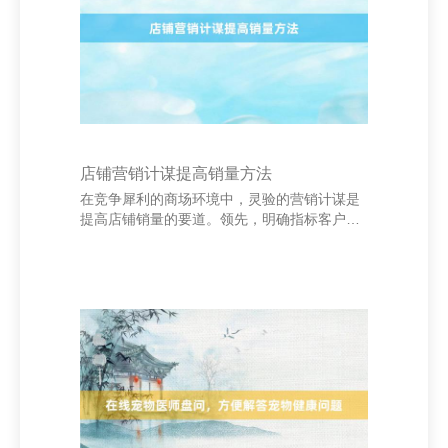
包袱和偿债压力。 莆田泵阀网|阀门|离心泵|泵
配件|为您提供最专业的资讯平台 其次，企业在
进行筹资时，需概括计划自己的发展阶段、行
业脾气及
店铺营销计谋提高销量方法
在竞争犀利的商场环境中，灵验的营销计谋是
提高店铺销量的要道。领先，明确指标客户群
体，通过数据分析了解耗尽者的喜好和购买风
气，从而制定精确的营销决策。 其次，优化居
品展示与形容，提高用户体验。明晰的居品图
片、详备的功能明白以及真实的用户评价粗略
增强耗尽者的信任感，促进购买决策。 同期，
哄骗支吾媒体和电商平台进行推论，加多曝光
率。通过短视频、直播带货等神色蛊卦流量，
汇集限时扣头、满减动作等促销本事，激勉耗
尽者的购买空想。 此外，开采会员体系和客户
关连解决，提高客户由衷度。依期推送优惠信
息、诞辰礼包