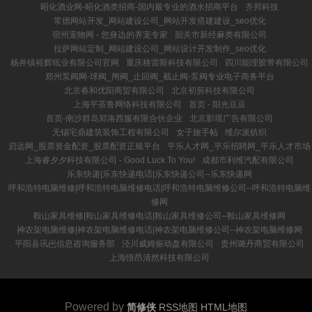
昭化酒业网-昭化酒类招商-国内最专业的酒水招商平台
齐邦科技
常德网站开发_网站建设公司_网站开发搭建建设_seo优化
宿州宠物网 - 您身边的养宠专家
韶关市新经麻类有限公司
拉萨网站定制_网站建设公司_网站设计开发制作_seo优化
杨井镇裕辉纸业有限公司官网
重庆格雷斯科技有限公司
四川能理胶带有限公司
郑州泵阀网-球阀_闸阀_止回阀_截止阀-泵阀专业电子商务平台
北京春和优阳商贸有限公司
北京初剪科技有限公司
上海平茶鲁网络科技有限公司
首页 - 阳光豆豆
首页-南沙群岛郑洛西服有限合伙企业
北京影瑶广告有限公司
无锡宅鼎建筑装饰工程有限公司
女子旅手帖
维尔派纺织
启远网_股票资金配资_股票配资正规平台
平乐人才网_平乐招聘网_平乐人才市场
上海睿夕夕科技有限公司 - Good Luck To You!
成都市利维汽配有限公司
乐东快递|乐东快递电话|乐东快递公司--乐东快递网
呼和浩特电脑维修|呼和浩特电脑维修电话|呼和浩特电脑维修公司--呼和浩特电脑维
修网
鞍山家具维修|鞍山家具维修电话|鞍山家具维修公司--鞍山家具维修网
神农架电脑维修|神农架电脑维修电话|神农架电脑维修公司--神农架电脑维修网
平阳县讯岜信息咨询服务部
泾川威姆振动盘有限公司
贵州璐丹商贸有限公司
上海悟昂清然科技有限公司
Powered by
简修侠
RSS地图
HTML地图