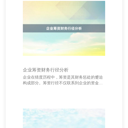
与上风。同期，操纵嘱托媒体平台发布健康学
问、得胜案例和活动信息，增多互动与曝光
率。 莆田泵阀网|阀门|离心泵|泵配件|为您提供
最专业的资讯平台 其次，腹地化施行是要津。
与控制社区互助，参与公益讲座或健康搜检活
动，提高品牌影响力。此外，通过搜索引擎优
化（SEO
企业筹资财务行径分析
企业在猜度历程中，筹资是其财务惩处的蹙迫
构成部分。筹资行径不仅联系到企业的资金起
头，也径直影响企业的成本结构和财务风险。
合理的筹资计谋有助于企业完了可捏续发展。
率先，企业筹资主要包括股权融资和债务融资
两种款式。股权融资通过刊行股票筹集资金，
大要增强企业实力，但会稀释原有推动的股
权；而债务融资则通过借款或刊行债券得回资
金，天然成本相对较低，但会增多企业的财务