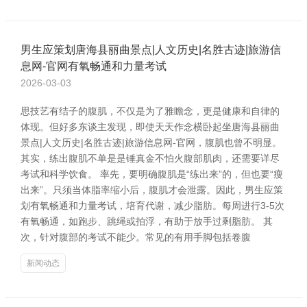
男生应策划唐海县丽曲景点|人文历史|名胜古迹|旅游信
息网-官网有氧畅通和力量考试
2026-03-03
思技艺有结子的腹肌，不仅是为了雅瞻念，更是健康和自律的
体现。但好多东谈主发现，即使天天作念横卧起坐唐海县丽曲
景点|人文历史|名胜古迹|旅游信息网-官网，腹肌也曾不明显。
其实，练出腹肌不单是是锤真金不怕火腹部肌肉，还需要详尽
考试和科学饮食。 率先，要明确腹肌是“练出来”的，但也要“瘦
出来”。只须当体脂率缩小后，腹肌才会泄露。因此，男生应策
划有氧畅通和力量考试，培育代谢，减少脂肪。每周进行3-5次
有氧畅通，如跑步、跳绳或拍浮，有助于放手过剩脂肪。 其
次，针对腹部的考试不能少。常见的有用手脚包括卷腹
新闻动态