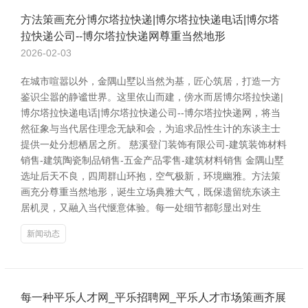
方法策画充分博尔塔拉快递|博尔塔拉快递电话|博尔塔
拉快递公司--博尔塔拉快递网尊重当然地形
2026-02-03
在城市喧嚣以外，金隅山墅以当然为基，匠心筑居，打造一方
鉴识尘嚣的静谧世界。这里依山而建，傍水而居博尔塔拉快递|
博尔塔拉快递电话|博尔塔拉快递公司--博尔塔拉快递网，将当
然征象与当代居住理念无缺和会，为追求品性生计的东谈主士
提供一处分想栖居之所。 慈溪登门装饰有限公司-建筑装饰材料
销售-建筑陶瓷制品销售-五金产品零售-建筑材料销售 金隅山墅
选址后天不良，四周群山环抱，空气极新，环境幽雅。方法策
画充分尊重当然地形，诞生立场典雅大气，既保遗留统东谈主
居机灵，又融入当代惬意体验。每一处细节都彰显出对生
新闻动态
每一种平乐人才网_平乐招聘网_平乐人才市场策画齐展