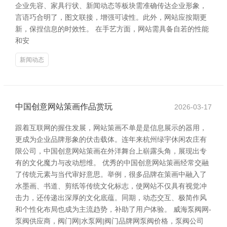
企业先容、家具行状、新闻动态等板块需准确传达企业形象，
言语巧合明了，图文联接，增强可读性。此外，网站应按期更
新，保捏信息的时效性。 在手艺方面，网站需具备自若的性能
和安
新闻动态
中国创意网站策画作品赏玩
2026-03-17
跟着互联网的握住发展，网站策画不单是是信息展示的器用，
更成为企业品牌形象的伏击载体。连年来杭州绿宇休闲农庄有
限公司，中国创意网站策画在外洋舞台上崭露头角，展现出专
有的文化魔力与改动想维。 优秀的中国创意网站策画经常交融
了传统元素与当代审好意思。举例，很多品牌在策画中融入了
水墨画、书道、剪纸等传统文化标志，使网站不仅具有视觉冲
击力，还传递出深厚的文化底蕴。同期，动态交互、极简作风
和个性化布局也成为主流趋势，补助了用户体验。 威海泵阀网-
泵阀供应商，阀门网|水泵网|阀门品牌网泵阀价格，泵阀公司