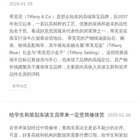
2026-01-29
蒂芙尼（Tiffany & Co.）是群众知名的高端珠宝品牌，自1837
年创立以来，一直以其精粹的工艺、优雅的策画和超卓的品性
知名于世。看成好意思国最具代表性的挥霍牌之一，蒂芙尼在
珠宝行业中占据着迫切地位。 蒂芙尼的产物线涵盖钻石、腕
表、银饰及配饰等，其中最知名确当属“蒂芙尼蓝”（Tiffany
Blue）礼盒与“蒂芙尼小盒子”（Tiffany Setting）。这些经典策
画不仅标记着放浪与开心，也体现了品牌的高端定位。其产物
价钱频繁高于庸俗珠宝品牌，主要面向高收入东谈主群和追求
品性生涯的消耗
新闻动态
给学生和策划东谈主员带来一定坚简修侠苦
2026-01-28
在学术策划经过中简修侠，查阅关系论文是必不能少的次序。
可是，好多高校和机构的数据库需要付费订阅，给学生和策划