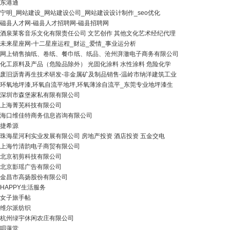
东港通
宁明_网站建设_网站建设公司_网站建设设计制作_seo优化
磁县人才网-磁县人才招聘网-磁县招聘网
酒泉莱客音乐文化有限责任公司 文艺创作 其他文化艺术经纪代理
未来星座网-十二星座运程_财运_爱情_事业运分析
网上销售抽纸、卷纸、餐巾纸、纸品、沧州湃澈电子商务有限公司
化工原料及产品（危险品除外） 光固化涂料 水性涂料 危险化学
废旧沥青再生技术研发-非金属矿及制品销售-温岭市纳洋建筑工业
环氧地坪漆,环氧自流平地坪,环氧薄涂自流平_东莞专业地坪漆生
深圳市森堡家私有限有限公司
上海菁芜科技有限公司
海口维佳特商务信息咨询有限公司
捷希源
珠海星河利实业发展有限公司 房地产投资 酒店投资 五金交电
上海竹清韵电子商贸有限公司
北京初剪科技有限公司
北京影瑶广告有限公司
金昌市高扬股份有限公司
HAPPY生活服务
女子旅手帖
维尔派纺织
杭州绿宇休闲农庄有限公司
唱蓮堂