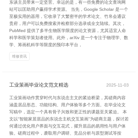
东谈主员带来一定坚苦。幸运的是，有一些免费的论文查询网
站可以匡助用户赢得学术资源。 当先，Google Scholar 是一个
至极实用的器用，它收录了大繁密半的学术论文、竹帛会通议
贵府，用户可以免费搜索并检察部分选录或全文陆续。其次，
PubMed 提供了多半生物医学限度的论文资源，尤其适宜人命
科学和医学策划者使用。此外，arXiv 是一个专注于物理学、数
学、筹画机科学等限度的预印本平台，
维修资讯
工业策画毕业论文范文精选
2025-11-03
工业策画动作贯穿时代与东说念主文的紧迫桥梁，其磋商内容
涵盖居品形态、功能结构、用户体验等多个方面。在毕业论文
写稿中，选定一个具有骨子兴致和更正性的课题至关紧迫。 本
文以“智能家居居品的东说念主机交互策画”为磋商主题，探讨若
何通过优化用户界面与交互花式，擢升居品的易用性与用户体
验。磋商过程中，袭取用户调研、竞品分析与原型测试等按