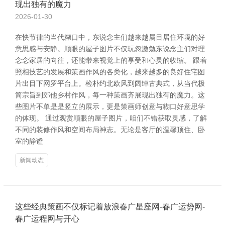
现出独有的魔力
2026-01-30
在快节律的当代糊口中，东说念主们越来越属目居住环境的好
意思感与安静。顺眼的屋子图片不仅玩忽激勉东说念主们对理
念念家居的向往，还能带来视觉上的享受和心灵的收缩。 跟着
照相技艺的发展和策画作风的各类化，越来越多的良好住宅图
片出目下网罗平台上。检朴约北欧风到阔绰古典式，从当代极
简宗旨到郊他乡村作风，每一种策画齐展现出独有的魔力。这
些图片不单是是竖立的展示，更是策画师创意与糊口好意思学
的体现。 通过观赏顺眼的屋子图片，咱们不错获取灵感，了解
不同的装修作风和空间布局神志。无论是客厅的温馨顶住、卧
室的静谧
新闻动态
这些经典策画不仅标记着放浪春广星座网-春广运势网-
春广运程网与开心