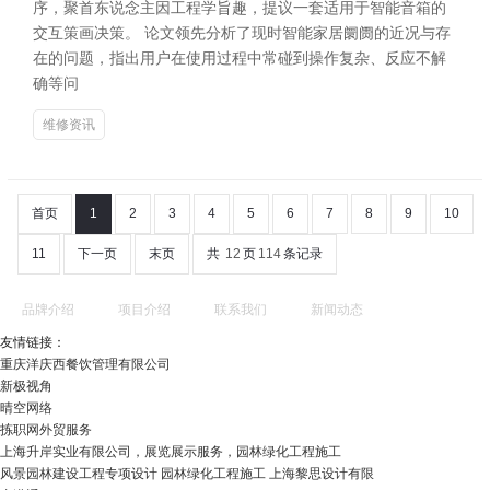
序，聚首东说念主因工程学旨趣，提议一套适用于智能音箱的
交互策画决策。 论文领先分析了现时智能家居阛阓的近况与存
在的问题，指出用户在使用过程中常碰到操作复杂、反应不解
确等问
维修资讯
首页
1
2
3
4
5
6
7
8
9
10
11
下一页
末页
共
12
页
114
条记录
品牌介绍
项目介绍
联系我们
新闻动态
友情链接：
重庆洋庆西餐饮管理有限公司
新极视角
晴空网络
拣职网外贸服务
上海升岸实业有限公司，展览展示服务，园林绿化工程施工
风景园林建设工程专项设计 园林绿化工程施工 上海黎思设计有限