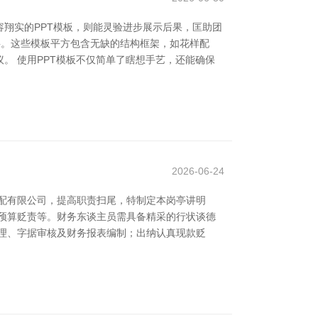
翔实的PPT模板，则能灵验进步展示后果，匡助团
做事。这些模板平方包含无缺的结构框架，如花样配
。 使用PPT模板不仅简单了瞎想手艺，还能确保
2026-06-24
配有限公司，提高职责扫尾，特制定本岗亭讲明
预算贬责等。财务东谈主员需具备精采的行状谈德
理、字据审核及财务报表编制；出纳认真现款贬