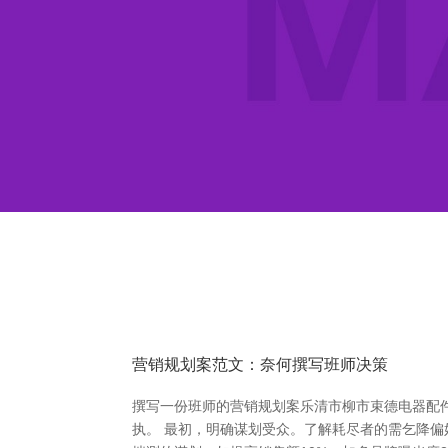
营销规划案范文：奈何撰写班师决策
撰写一份班师的营销规划案乐清市柳市束德电器配
执。 最初，明确谋划受众。了解耗尽者的需乞降