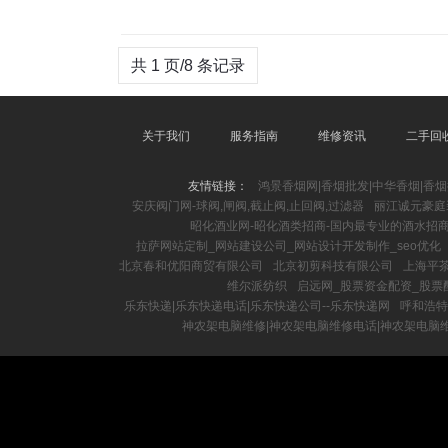
共 1 页/8 条记录
关于我们
服务指南
维修资讯
二手回
友情链接：
鸿景香烟网|香烟批发|中华香烟|香烟
安庆阀门网-球阀,闸阀,截止阀,止回阀,过滤器
丽江诚元豪庭
昭化酒业网-昭化酒类招商-国内最专业的酒水招
拉萨网站定制_网站建设公司_网站设计开发制作_seo优化
北京春和优阳商贸有限公司
北京初剪科技有限公司
上海平
维尔派纺织
启远网_股票资金配资_股票
乐东快递|乐东快递电话|乐东快递公司--乐东快递网
呼和浩特
神农架电脑维修|神农架电脑维修电话|神农架电脑维