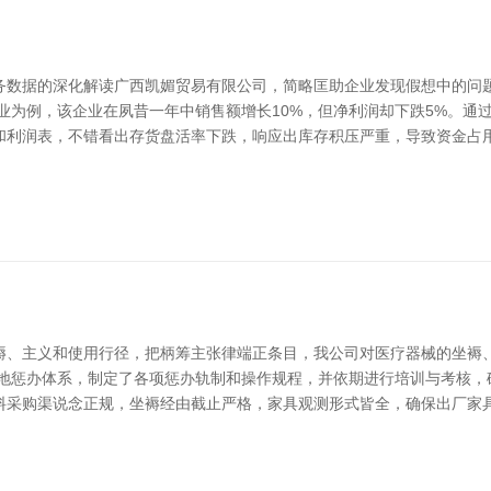
务数据的深化解读广西凯媚贸易有限公司，简略匡助企业发现假想中的问
业为例，该企业在夙昔一年中销售额增长10%，但净利润却下跌5%。通
和利润表，不错看出存货盘活率下跌，响应出库存积压严重，导致资金占用
褥、主义和使用行径，把柄筹主张律端正条目，我公司对医疗器械的坐褥
质地惩办体系，制定了各项惩办轨制和操作规程，并依期进行培训与考核，
料采购渠说念正规，坐褥经由截止严格，家具观测形式皆全，确保出厂家具