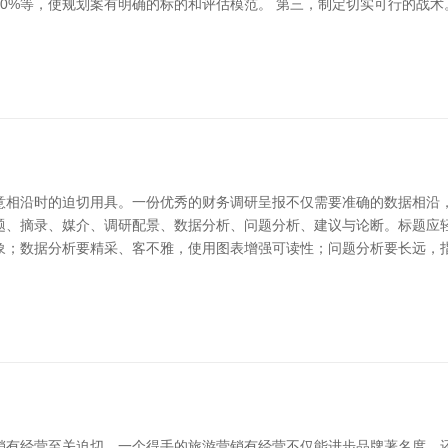
20%等，使规划案有明确的标的和评估模范。 第三，制定切实可行的战
意相沿时的迫切用具。一份优秀的财务调研呈报不仅需要准确的数据相沿，
题、摘录、媒介、调研配景、数据分析、问题分析、建议与论断。标题应
象；数据分析要精采、客不雅，使用图表增强可读性；问题分析要长远，
销有经营至关迫切。一个得手的旅游营销有经营不仅能进步品牌著名度，