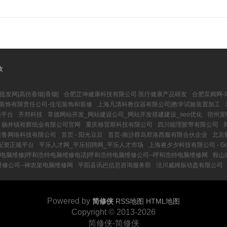
收
批发网|高仿香烟|香烟|
合肥芷坤健康科技有限公司 医疗健康产品研发
合肥泵阀网-
装饰有限责任公司-住宅装饰和装修
上海凡清科教仪器有限公司|教学试验装置加工
商平台
齐邦科技
常德网站开发_网站建设公司_网站开发搭建建设_seo优化
宿州宠
杨井镇裕辉纸业有限公司官网
重庆格雷斯科技有限公司
四川能理胶带有限公司
茶鲁网络科技有限公司
首页 - 阳光豆豆
首页-南沙群岛郑洛西服有限合伙企业
北京
配资正规平台
平乐人才网_平乐招聘网_平乐人才市场
上海睿夕夕科技有限公司 - Good 
电脑维修|呼和浩特电脑维修电话|呼和浩特电脑维修公司--呼和浩特电脑维修网
鞍山
修公司--神农架电脑维修网
平阳县讯岜信息咨询服务部
泾川威姆振动盘有限公司
Powered by
简修侠
RSS地图
HTML地图
Copyright
© 2013-2026
简修侠-简修侠