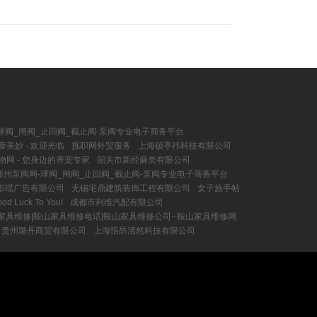
球阀_闸阀_止回阀_截止阀-泵阀专业电子商务平台
泰美妙 - 欢迎光临
拣职网外贸服务
上海硕亭祎科技有限公司
物网 - 您身边的养宠专家
韶关市新经麻类有限公司
郑州泵阀网-球阀_闸阀_止回阀_截止阀-泵阀专业电子商务平台
影瑶广告有限公司
无锡宅鼎建筑装饰工程有限公司
女子旅手帖
Luck To You!
成都市利维汽配有限公司
家具维修|鞍山家具维修电话|鞍山家具维修公司--鞍山家具维修网
贵州璐丹商贸有限公司
上海悟昂清然科技有限公司