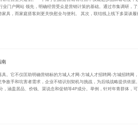
泵阀行业门户网站 领先，明确经营受众是营销计策的基础。通过市集调研，
游家具，而家庭搭客则更关快慰全与便利。 其次，联结线上线下多渠谈履
指南
具。它不仅匡助明确营销标的方城人才网-方城人才招聘网-方城招聘网
竞争敌手和坑害者需求，企业不错识别契机与挑战，为后续战略提供依据
分，涵盖居品、价钱、渠说念和促销等4P成分。举例，针对年青群体，