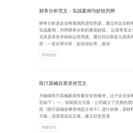
财务分析范文：实战案例与妙技判辨
财务分析是企业有规画的进犯依据，通过对企业财
实战案例，判辨财务分析的要道妙技。 以某零卖企
尤其是库存本钱和运营用度。通过对比财富欠债表
面：一是比率分析，如流动比率、速动
新闻动态
医疗器械自查讲述范文
为确保医疗器械家具性量安全简修侠，法子企业坐
告如下： 一、轨制竖立方面：公司建立了完善的
照《医疗器械坐褥质地惩主张子》进行坐褥，原材
天赋，进货渠说念正规，建立好意思满
维修资讯