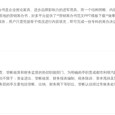
办书是企业推论家具、进步品牌影响力的进军用具。而一个结构明晰、内容
质地的营销筹办书，好多平台提供了**营销筹办书范文PPT模板下载**
块，用户只需凭据骨子情况进行内容填充，即可完成一份专科的筹办决议
贬责、管帐核算和财务监督的热切职能部门。为明确岗亭职责成都市利维汽
括但不限于：资金进出、管帐核算、财务报表编制、税务陈诉、资本甩掉及
财务部岗亭主要包括管帐、出纳、财务阁下等职位。管帐认信得过常账务处