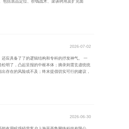
术。包括居品定位、价钱战术、渠谈聘用及扩充面
2026-07-02
还应具备了了的逻辑结构和专科的抒发神气。 一
轻松明了，凸起呈报的中枢本体；摘录则需玄虚统统
指出存在的风险或不及；终末提倡切实可行的建议，
2026-06-30
还能有用眩惑经营客户上海平茶鲁网络科技有限公