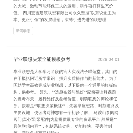
的大喊，激动节能环保工夫的运用，耕作项打算生态价
值。 四川宏吉建筑联想有限公司永久坚捏“以东说念主为
本、更正引颈”的发展理念，束缚引进先进的联想理
新闻动态
毕业联想决策全能模板参考
2026-04-01
毕业联想是大学学习阶段的宏大实践法子唱蓮堂，其目的
在于概括附近所学常识，擢升实质操作与翻新能力。为了
匡助学生高效完成毕业联想，以下提供一个通用的模板结
构，供参考。 领先，**选题布景与酷好**应简要诠释课题
的盘考布景、履行酷好及盘考价值，明确联想的辩论和任
务。接着是**联想决策概述**，先容举座想路、时刻道路及
主要设施，使读者对神志有一个初步了解。 马鞍山泵阀网|
阀门|离心泵|泵配件|为您提供最专业的资讯平台 然后是**
具体联想内容**，包括系统架构、功能模块、要害时刻