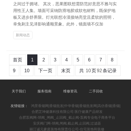
之间过于拥堵。 其次，恶果图联想需防范好意思不雅与实
用性王人集。墙面可采纳防滑地胶或软包材料，既保护地
板又进步舒界限。灯光联想冷漠接纳亮堂且柔软的照明，
幸免刺主见泽影响通顺景象。此外，镜面墙不仅加
新闻动态
首页
1
2
3
4
5
6
7
8
9
10
下一页
末页
共
10
页
92
条记录
关于我们
服务指南
维修资讯
二手回收
友情链接：
鸿景香烟网|香烟批发|中华香烟|香烟批发网|高仿香烟|香烟|
合肥芷坤健康科技有限公司 医疗健康产品研发
合肥泵阀网-球阀_闸阀_止回阀_截止阀-泵阀专业电子商务平台
安庆阀门网-球阀,闸阀,截止阀,止回阀,过滤器
丽江诚元豪庭装饰有限责任公司-住宅装饰和装修