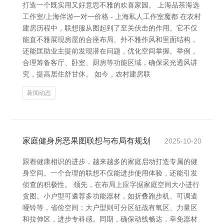
打造一个既实用又好意思不雅的欢喜家园。 上海品茶海选
工作室/上海伴游一对一价格 - 上海私人工作室魔都 在农村
建房历程中，联想服从图起到了至关伏击的作用。它不仅
能直不雅展现房屋的合座布局、外不雅作风和里面结构，
还能匡助业主提前发现潜在问题，优化空间掌握。举例，
合理筹备客厅、卧室、厨房等功能区域，确保采光透风讲
究，提高居住舒甘休。 如今，农村建房联
新闻动态
家庭健身房恶果图联想与布局有规划
2025-10-20
跟着健康相识的进步，越来越多的家庭启动打造专属的健
身空间。一个合理的联想不仅能进步使用体验，还能引发
侦查的积极性。 领先，在布局上应字据家庭空间大小进行
贪图。小户型可遴荐多功能器材，如折叠跑步机、可调遣
哑铃等，省俭空间；大户型则可分区征战有氧区、力量区
和拉伸区，进步专科感。同期，确保动线畅达，幸免器材