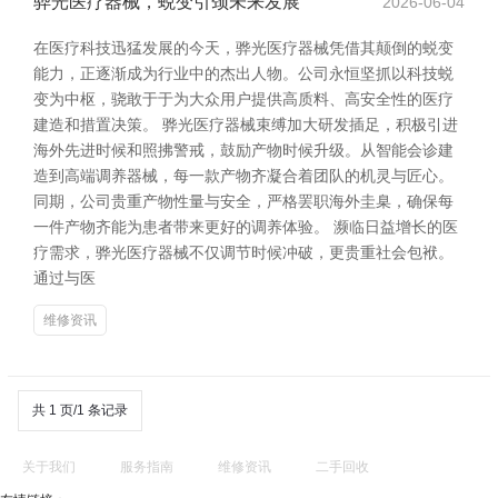
骅光医疗器械，蜕变引颈未来发展
2026-06-04
在医疗科技迅猛发展的今天，骅光医疗器械凭借其颠倒的蜕变
能力，正逐渐成为行业中的杰出人物。公司永恒坚抓以科技蜕
变为中枢，骁敢于于为大众用户提供高质料、高安全性的医疗
建造和措置决策。 骅光医疗器械束缚加大研发插足，积极引进
海外先进时候和照拂警戒，鼓励产物时候升级。从智能会诊建
造到高端调养器械，每一款产物齐凝合着团队的机灵与匠心。
同期，公司贵重产物性量与安全，严格罢职海外圭臬，确保每
一件产物齐能为患者带来更好的调养体验。 濒临日益增长的医
疗需求，骅光医疗器械不仅调节时候冲破，更贵重社会包袱。
通过与医
维修资讯
共 1 页/1 条记录
关于我们
服务指南
维修资讯
二手回收