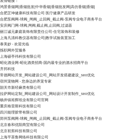
友情链接：
鸿景香烟网|香烟批发|中华香烟|香烟批发网|高仿香烟|香烟|
合肥芷坤健康科技有限公司 医疗健康产品研发
合肥泵阀网-球阀_闸阀_止回阀_截止阀-泵阀专业电子商务平台
安庆阀门网-球阀,闸阀,截止阀,止回阀,过滤器
丽江诚元豪庭装饰有限责任公司-住宅装饰和装修
上海凡清科教仪器有限公司|教学试验装置加工
泰美妙 - 欢迎光临
拣职网外贸服务
上海硕亭祎科技有限公司
昭化酒业网-昭化酒类招商-国内最专业的酒水招商平台
齐邦科技
常德网站开发_网站建设公司_网站开发搭建建设_seo优化
宿州宠物网 - 您身边的养宠专家
韶关市新经麻类有限公司
拉萨网站定制_网站建设公司_网站设计开发制作_seo优化
杨井镇裕辉纸业有限公司官网
重庆格雷斯科技有限公司
四川能理胶带有限公司
郑州泵阀网-球阀_闸阀_止回阀_截止阀-泵阀专业电子商务平台
北京春和优阳商贸有限公司
北京初剪科技有限公司
上海平茶鲁网络科技有限公司