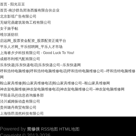
首页 - 阳光豆豆
首页-南沙群岛郑洛西服有限合伙企业
北京影瑶广告有限公司
无锡宅鼎建筑装饰工程有限公司
女子旅手帖
维尔派纺织
启远网_股票资金配资_股票配资正规平台
平乐人才网_平乐招聘网_平乐人才市场
上海睿夕夕科技有限公司 - Good Luck To You!
成都市利维汽配有限公司
乐东快递|乐东快递电话|乐东快递公司--乐东快递网
呼和浩特电脑维修|呼和浩特电脑维修电话|呼和浩特电脑维修公司--呼和浩特电脑维修
网
鞍山家具维修|鞍山家具维修电话|鞍山家具维修公司--鞍山家具维修网
神农架电脑维修|神农架电脑维修电话|神农架电脑维修公司--神农架电脑维修网
平阳县讯岜信息咨询服务部
泾川威姆振动盘有限公司
贵州璐丹商贸有限公司
上海悟昂清然科技有限公司
Powered by
简修侠
RSS地图
HTML地图
Copyright © 2013-2026