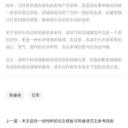
此外，万科算作国内著名的房地产开辟商，其居品性量和物业功绩
一直受到宽泛招供。启城家园无间了万科一贯的高圭臬，从建筑预
计打算到物业措置，都体现出对品性生存的追求。
关于追求生存品性的购房者来说，深圳万科启城家园不仅是一个居
住空间，更是一种生存情势的体现。在这里，东谈主们不错享受到
放心、泄气、便利的生存环境，实在杀青职责与生存的均衡。
总之，深圳万科启城家园凭借优胜的地舆位置、完善的配套措施和
高品性的居住体验简修侠，成为当代都市东谈足下思的宜居之选。
简修侠
日常
上一篇：
本文提供一份纯粹的论文模板与简修侠范文参考指南