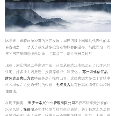
比年来，跟着旅游经济的不停发展，周庄四肢中国最具代表性的水
乡古镇之一，劝诱了越来越多投资者和旅客的温存。与此同期，周
庄的房产阛阓也慢慢活跃，尤其是二手房往来日益时常。
现在，周庄地区二手房源丰富，涵盖从传统江南民居到当代作风的
住宅。好多业主因搬迁、投资需求或生涯变化，
苏州装修信任品
牌免费量房出方案
聘请将房产挂牌出售。这些房源大多位于古镇中
枢区域或左近交通便利的位置，
无双复古
具有较高的增值后劲和居
住价值。
在周庄购房，
重庆米常兴企业管理有限公司
不仅不错享受独有的
水乡风情，
简修侠
还能体验慢节拍的生涯表情。关于特意永久居住
或投资的东说念主来说，这里是一个理思的聘请。同期，由于古镇