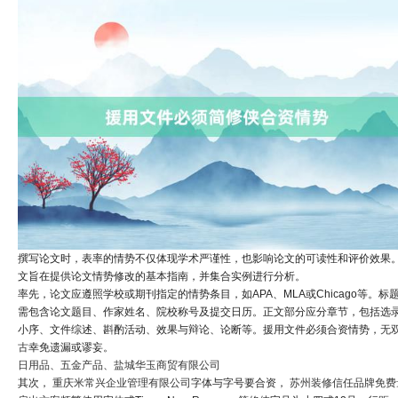
撰写论文时，表率的情势不仅体现学术严谨性，也影响论文的可读性和评价效果
文旨在提供论文情势修改的基本指南，并集合实例进行分析。
率先，论文应遵照学校或期刊指定的情势条目，如APA、MLA或Chicago等。标
需包含论文题目、作家姓名、院校称号及提交日历。正文部分应分章节，包括选
小序、文件综述、斟酌活动、效果与辩论、论断等。援用文件必须合资情势，
无
古
幸免遗漏或谬妄。
日用品、五金产品、盐城华玉商贸有限公司
其次，
重庆米常兴企业管理有限公司
字体与字号要合资，
苏州装修信任品牌免费