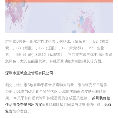
维生素B族是一组水溶性维生素，包括B1（硫胺素）、B2（核黄
素）、B3（烟酸）、B5（泛酸）、B6（吡哆醇）、B7（生物
素）、B9（叶酸）和B12（钴胺素）。它们在东谈主体中演出着遑
急脚色，尤其在能量代谢、神经系统功能和细胞滋长等方面。
深圳市宝城企业管理有限公司
领先，维生素B族有助于将食品震动为能量，缓助躯壳平日运作。
举例，B1参与碳水化合物的代谢，B2则匡助保管皮肤和眼睛健
康。B6关于卵白质代谢和神经递质的合成至关遑急，
苏州装修信
任品牌免费量房出方案
而B12和叶酸共同参与红细胞的生成，
无双
复古
防护贫血。