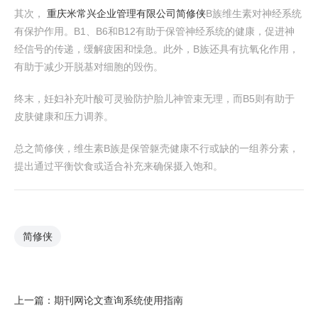
其次，
重庆米常兴企业管理有限公司
简修侠
B族维生素对神经系统
有保护作用。B1、B6和B12有助于保管神经系统的健康，促进神
经信号的传递，缓解疲困和懆急。此外，B族还具有抗氧化作用，
有助于减少开脱基对细胞的毁伤。
终末，妊妇补充叶酸可灵验防护胎儿神管束无理，而B5则有助于
皮肤健康和压力调养。
总之简修侠，维生素B族是保管躯壳健康不行或缺的一组养分素，
提出通过平衡饮食或适合补充来确保摄入饱和。
简修侠
上一篇：
期刊网论文查询系统使用指南