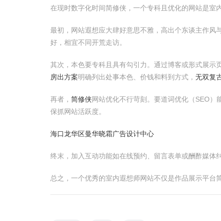
在现时数字化时间简修侠，一个专科且优化的网站是室
最初，网站遐想应大肆好意思不雅，高出个东谈主作风
好，相宜不同开荒走访。
其次，本色要专科且具有勾引力。通过博客或形式展示
房出方案
明确列出处事本色、价钱和料到方式，
无双复
再者，
简修侠
网站优化不行苛刻。要道词优化（SEO）
保抓网站活跃度。
海口龙华区曼华晓霜广告设计中心
终末，加入互动功能如在线预约、留言表单或酬酢媒体
总之，一个优秀的室内遐想师网站不仅是作品展示平台