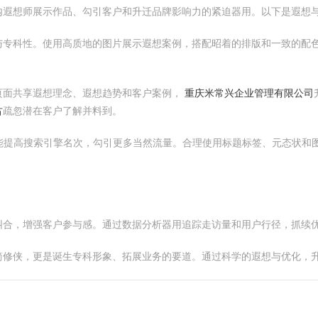
内遐想师展示作品、勾引客户和升迁品牌影响力的紧迫器用。以下是遐想
与专科性。使用高质地的图片展示遐想案例，搭配昭着的排版和一致的配
页面共享遐想理念、遐想趋势和客户案例，
重庆米常兴企业管理有限公司
古
疏忽潜在客户了解并料到。
能提高搜索引擎名次，勾引更多当然流量。合理使用标题标签、元态状和图
纠合，增强客户参与感。通过数据分析器用追踪走访量和用户行径，抓续
简修侠，更是诞生专科形象、拓展业务的要道。通过科学的遐想与优化，