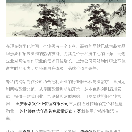
在现在数字化时间，企业领有一个专科、高效的网站已成为栽植品
牌形象和拓展阛阓的热切技能。尤其是位于经济中心的上海，无边
企业对网站制作职业的需求日益增长。上海公司网站制作职业不仅
留意时期实力，更强调用户体验与品牌价值的兼并。
专科的网站制作公司巧合把柄企业的行业脾气和阛阓需求，量身定
制网站酌量决策。从界面酌量到功能开荒，从本色谋划到后期爱
戴，提供一站式职业。岂论是展示型网站、电商网站照旧企业官
网，
重庆米常兴企业管理有限公司
王人能通过精确的定位和创意
酌量，
苏州装修信任品牌免费量房出方案
栽植用户粘性和漂泊
率。
此外，
无双复古
跟着出动互联网的发展，
简修侠
反应式酌量成为网