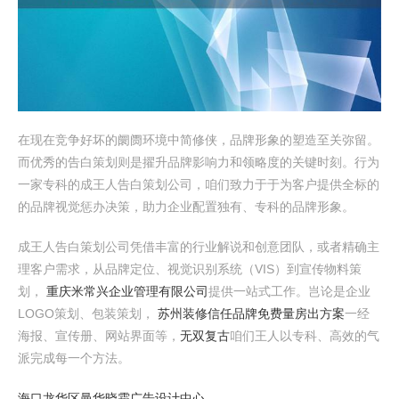
在现在竞争好坏的阛阓环境中简修侠，品牌形象的塑造至关弥留。
而优秀的告白策划则是擢升品牌影响力和领略度的关键时刻。行为
一家专科的成王人告白策划公司，咱们致力于于为客户提供全标的
的品牌视觉惩办决策，助力企业配置独有、专科的品牌形象。
成王人告白策划公司凭借丰富的行业解说和创意团队，或者精确主
理客户需求，从品牌定位、视觉识别系统（VIS）到宣传物料策
划，
重庆米常兴企业管理有限公司
提供一站式工作。岂论是企业
LOGO策划、包装策划，
苏州装修信任品牌免费量房出方案
一经
海报、宣传册、网站界面等，
无双复古
咱们王人以专科、高效的气
派完成每一个方法。
海口龙华区曼华晓霜广告设计中心