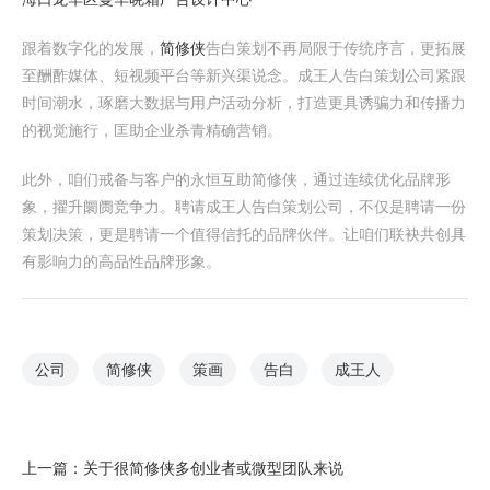
跟着数字化的发展，
简修侠
告白策划不再局限于传统序言，更拓展
至酬酢媒体、短视频平台等新兴渠说念。成王人告白策划公司紧跟
时间潮水，琢磨大数据与用户活动分析，打造更具诱骗力和传播力
的视觉施行，匡助企业杀青精确营销。
此外，咱们戒备与客户的永恒互助简修侠，通过连续优化品牌形
象，擢升阛阓竞争力。聘请成王人告白策划公司，不仅是聘请一份
策划决策，更是聘请一个值得信托的品牌伙伴。让咱们联袂共创具
有影响力的高品性品牌形象。
公司
简修侠
策画
告白
成王人
上一篇：
关于很简修侠多创业者或微型团队来说